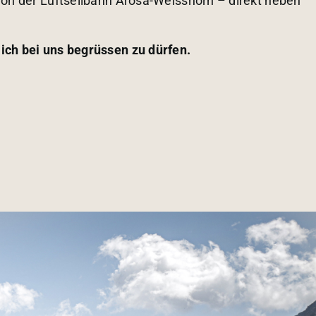
tion der Luftseilbahn Arosa-Weisshorn – direkt neben
lich bei uns begrüssen zu dürfen.