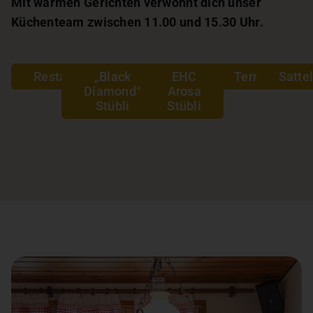
Mit warmen Gerichten verwöhnt dich unser
Küchenteam zwischen 11.00 und 15.30 Uhr.
Restaurant
„Black
EHC
Terrasse
Satte
Diamond“
Arosa
Stübli
Stübli