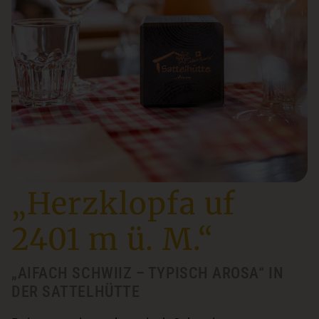
„Herzklopfa uf
2401 m ü. M.“
„AIFACH SCHWIIZ – TYPISCH AROSA“ IN
DER SATTELHÜTTE