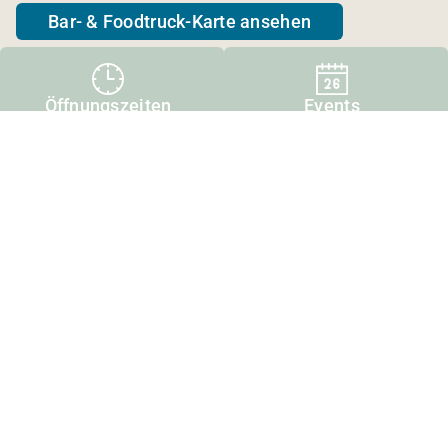
Bar- & Foodtruck-Karte ansehen
Öffnungszeiten
Events
Besondere Momente am
Berg: unsere Events
Die Sternebar verbindet gutes Essen, entspannte
Atmosphäre und ein abwechslungsreiches
Eventprogramm. Sportliche Highlights,
musikalische Live-Acts und kulturelle