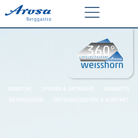
BEREICHE
SPEISEN & GETRÄNKE
BANKETTE
RESERVATION
ÖFFNUNGSZEITEN & KONTAKT