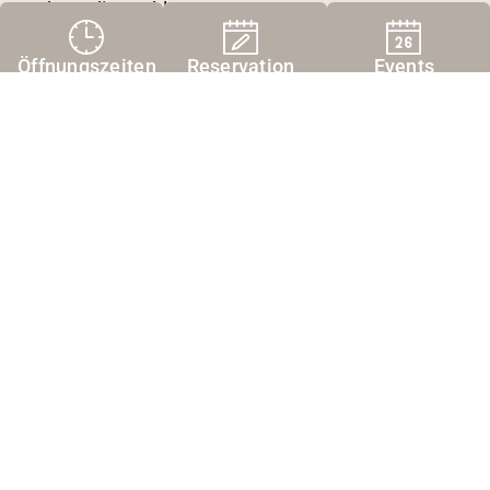
Du hast die Wahl.
Öffnungszeiten
Reservation
Events
Zu unseren Speisen & Getränken
Alles ausser gewöhnlich
Einmaligen Bergerlebnissen vom Sonnenauf- bis
zum Sonnenuntergang. Für die Geniesser unter